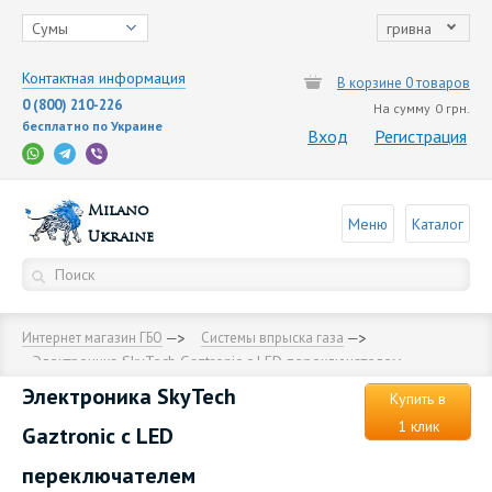
Сумы
гривна
Контактная информация
В корзине 0 товаров
0 (800) 210-226
На сумму
0 грн.
бесплатно по Украине
Вход
Регистрация
Milano
Меню
Каталог
Ukraine
Интернет магазин ГБО
Cистемы впрыска газа
Электроника SkyTech Gaztronic с LED переключателем
Электроника SkyTech
Купить в
1 клик
Gaztronic с LED
переключателем