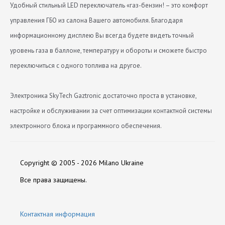
Удобный стильный LED переключатель «газ-бензин! – это комфорт
управления ГБО из салона Вашего автомобиля. Благодаря
информационному дисплею Вы всегда будете видеть точный
уровень газа в баллоне, температуру и обороты и сможете быстро
переключиться с одного топлива на другое.
Электроника SkyTech Gaztronic достаточно проста в установке,
настройке и обслуживании за счет оптимизации контактной системы
электронного блока и программного обеспечения.
Датчик уровня в комплекте
Видео:
Нет отзывов
нет
Copyright © 2005 - 2026 Milano Ukraine
Подогрев газовых форсунок
нет
Оставить отзыв
Все права защищены.
Производитель
SkyTECH
Контактная информация
Указатель уровня