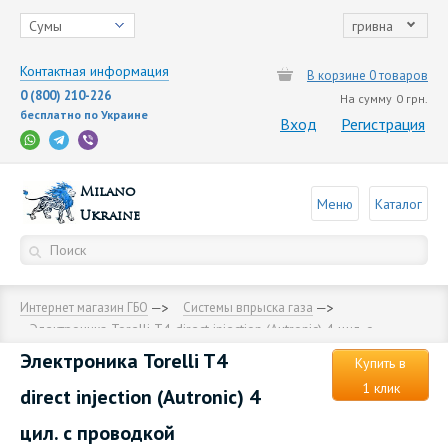
Сумы
гривна
Контактная информация
В корзине 0 товаров
0 (800) 210-226
На сумму
0 грн.
бесплатно по Украине
Вход
Регистрация
Milano
Меню
Каталог
Ukraine
Интернет магазин ГБО
Cистемы впрыска газа
Электроника Torelli T4 direct injection (Autronic) 4 цил. с
проводкой
Электроника Torelli T4
Купить в
1 клик
direct injection (Autronic) 4
цил. с проводкой