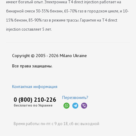
имеют богатый опыт. Электроника T4 direct injection работает на
бинарной смеси 30-35% бензин, 65-70% газ в городском цикле, и 10-
15% бензин, 85-90% газ в режиме трассы. Гарантия на T4 direct
injection составляет 5 лет.
Количество Цилиндров
Программное обеспечение:
Нет отзывов
4
Скачать Programma-nastroyki-bloka-upravleniya-Torelli-T4-
Copyright © 2005 - 2026 Milano Ukraine
Производитель
Torelli
_new-ver.-2.00.65_.zip
Оставить отзыв
Все права защищены.
Скачать Programma-nastroyki-bloka-upravleniya-Torelli-
T4.zip
Контактная информация
Скачать drayver-usb_interfeysa-torelli.zip
Перезвонить?
0 (800) 210-226
Скачать Patch-dlya-podklyucheniya-bloka-upravleniya-
бесплатно по Украине
Torelli-T4-po-Bluetooth.zip
Время работы:
пн-пт: с 9 до 18,
сб-вс: выходной
Каталоги:
Скачать Katalog-produktsii-Torelli.pdf