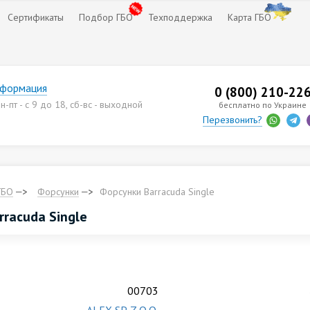
Сертификаты
Подбор ГБО
Техподдержка
Карта ГБО
нформация
0 (800) 210-22
-пт - с 9 до 18, сб-вс - выходной
бесплатно по Украине
Перезвонить?
ГБО
Форсунки
Форсунки Barracuda Single
racuda Single
00703