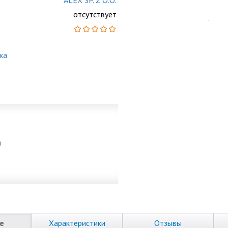
ALEX SP. Z O.O.
отсутствует
ка
и
е
Характеристики
Отзывы