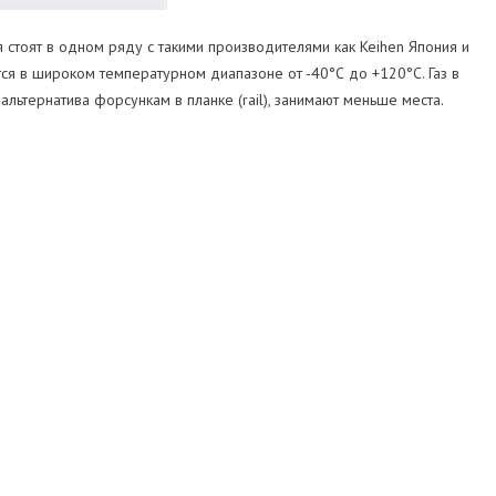
я стоят в одном ряду с такими производителями как Keihen Япония и
ся в широком температурном диапазоне от -40°С до +120°С. Газ в
льтернатива форсункам в планке (rail), занимают меньше места.
1
ALEX SP. Z O.O.