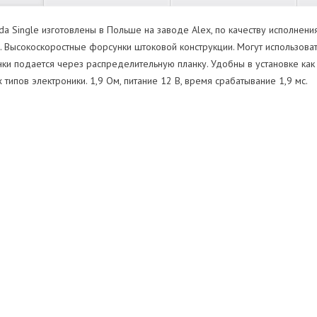
da Single изготовлены в Польше на заводе Alex, по качеству исполнени
 Высокоскоростные форсунки штоковой конструкции. Могут использоват
и подается через распределительную планку. Удобны в установке как а
типов электроники. 1,9 Ом, питание 12 В, время срабатывание 1,9 мс.
илиндров
Нет отзывов
ь
Оставить отзыв