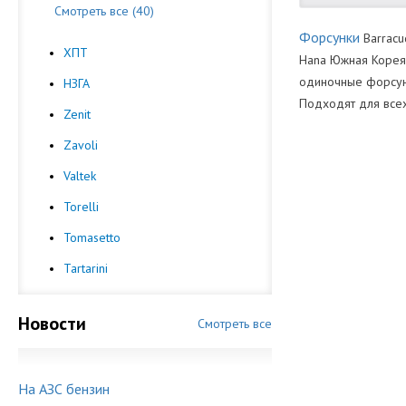
Смотреть все (40)
Форсунки
Barracu
ХПТ
Hana Южная Корея.
одиночные форсунк
НЗГА
Подходят для всех 
Zenit
Количество Ц
Zavoli
Производител
Valtek
Torelli
Tomasetto
Tartarini
Новости
Смотреть все
На АЗС бензин